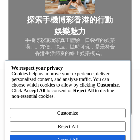
探索手機博彩香港的行動
娛樂魅力
手機博彩讓玩家真正體驗「口袋裡的娛樂
場」。方便、快速、隨時可玩，是最符合
香港生活節奏的線上娛樂模式。
透過手機登入平台，享受真人直播、豐富
We respect your privacy
Cookies help us improve your experience, deliver
遊戲、即時下注與快速提款的完整娛樂服
personalized content, and analyze traffic. You can
務。
choose which cookies to allow by clicking
Customize
.
Click
Accept All
to consent or
Reject All
to decline
non-essential cookies.
馬上注冊
Customize
Reject All
手機博彩香港｜手機下注、真人直播、快速提款一站式體驗
Accept All