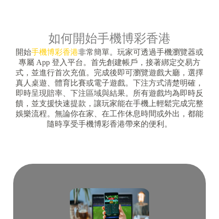
如何開始手機博彩香港
開始
手機博彩香港
非常簡單。玩家可透過手機瀏覽器或
專屬 App 登入平台。首先創建帳戶，接著綁定交易方
式，並進行首次充值。完成後即可瀏覽遊戲大廳，選擇
真人桌遊、體育比賽或電子遊戲。下注方式清楚明確，
即時呈現賠率、下注區域與結果。所有遊戲均為即時反
饋，並支援快速提款，讓玩家能在手機上輕鬆完成完整
娛樂流程。無論你在家、在工作休息時間或外出，都能
隨時享受手機博彩香港帶來的便利。